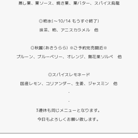
蒸し栗、栗ソース、焼き栗、栗バター、スパイス烏龍
◎柿氷(〜10/14 もうすぐ終了)
抹茶、柿、アニスカラメル 他
◎秋麗(あきうらら) ※ご予約完売間近※
プルーン、ブルーベリー、オレンジ、無花果ソルベ 他
◎スパイスレモネード
国産レモン、コリアンダー、生姜、ジャスミン 他
・
・
3連休も同じメニューとなります。
今日もよろしくお願い致します。