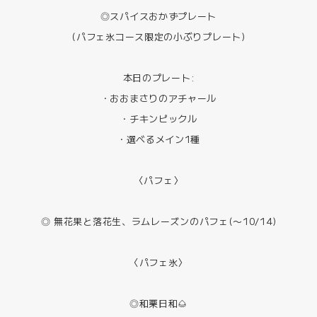
◎スパイスおかずプレート
(パフェ氷コース限定の小ぶりプレート)
本日のプレート:
・おおまさりのアチャール
・チキンピックル
・選べるメイン1種
〈パフェ〉
◎ 無花果と落花生、ラムレーズンのパフェ(〜10/14)
〈パフェ氷〉
◎和栗日和🌰