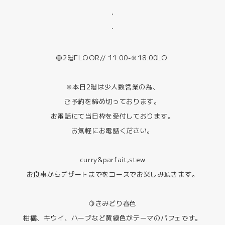
・
・
🟡2階FLOOR// 11:00-※18:00LO.
※本日2階は少人数営業の為、
ご予約を締め切っております。
お電話にて当日枠を受付しております。
お気軽にお電話ください。
curry&parfait,stew
お食事からデザートまでをコースでお楽しみ頂きます。
🍋きみどり春色
柑橘、キウイ、ハーブなど黄緑色がテーマのパフェです。