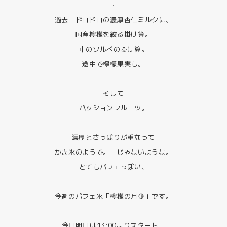
・
過去一ドロドロの濃厚杏仁ミルクに、
国産檸檬を絞る掛け算。
中のソルベの掛け算。
途中で檸檬果実も。
そして
パッションフルーツ。
濃厚とさっぱりが重なって
かき氷のようで。 じゃないような。
とてもパフェっぽい、
今週のパフェ氷「檸檬の月🍋」です。
今日明日は13:00よりスタート、