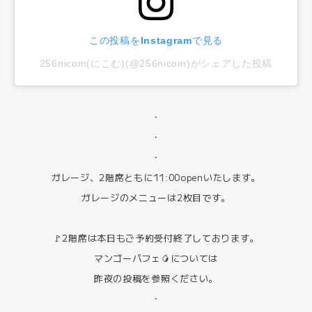
この投稿をInstagramで見る
256nicom(にこむ)(@256nicom)がシェアした投稿
・
・
・
ガレージ、2階席ともに11:00openいたします。
ガレージのメニューは2枚目です。
🚩2階席は本日もご予約受付終了しております。
マンゴーパフェ🥭については
昨夜の投稿を参照ください。
・