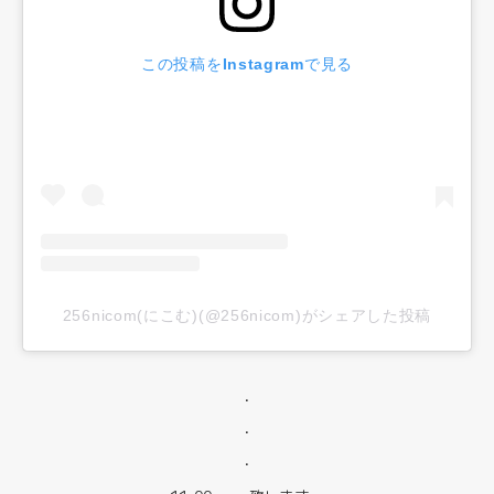
この投稿をInstagramで見る
256nicom(にこむ)(@256nicom)がシェアした投稿
・
・
・