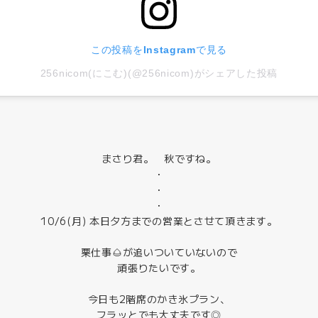
この投稿をInstagramで見る
256nicom(にこむ)(@256nicom)がシェアした投稿
まさり君。 秋ですね。
・
・
・
10/6(月) 本日夕方までの営業とさせて頂きます。
栗仕事🌰が追いついていないので
頑張りたいです。
今日も2階席のかき氷プラン、
フラッとでも大丈夫です◎