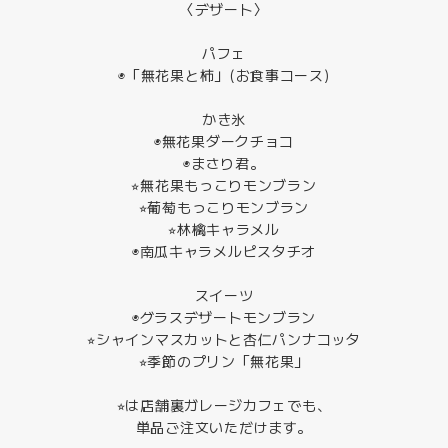
〈デザート〉
パフェ
◉「無花果と柿」(お食事コース)
かき氷
◉無花果ダークチョコ
◉まさり君。
⭐︎無花果もっこりモンブラン
⭐︎葡萄もっこりモンブラン
⭐︎林檎キャラメル
◉南瓜キャラメルピスタチオ
スイーツ
◉グラスデザートモンブラン
⭐︎シャインマスカットと杏仁パンナコッタ
⭐︎季節のプリン「無花果」
⭐︎は店舗裏ガレージカフェでも、
単品ご注文いただけます。