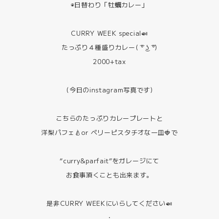
◉日替わり「牡蠣カレー」
CURRY WEEK special🍛
たっぷり４種盛りカレー( ͡° ͜ʖ ͡°)
2000+tax
(今日のinstagram写真です)
こちらのたっぷりカレープレートと
洋梨パフェ🍐or ベリーピスタチオな一皿🍓で
“curry&parfait”をガレージにて
お食事頂くことも出来ます。
是非CURRY WEEKにいらしてください🍛
・