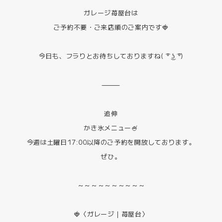
ガレージ苺屋台は
ご予約不要・ご来店順のご案内です🍓
今日も、フラりとお待ちしておりますね( ͡° ͜ʖ ͡°)
⸻
追伸
かき氷メニュー🍧
今週は土曜日17:00以降のご予約を開放しております。
ぜひ。
～～～～～～～～～～
🍓〈ガレージ｜苺屋台〉