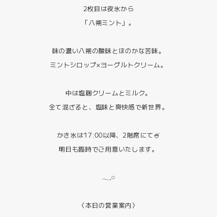
2枚目は夜氷から
「八朔ミント」。
味の濃い八朔の酸味とほのかな苦味。
ミントシロップ×ヨーグルトクリーム。
中は塩麹クリームとミルク。
全て混ざると、塩味と爽快感で新世界。
かき氷は17:00以降、2階席にて🍧
明日も臨時でご用意いたします。
𓂃𓈒𓏸
〈本日の営業案内〉