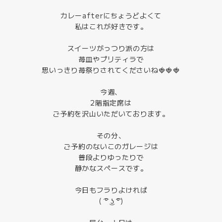
カレーafterにちょうどよくて
私はこれが好きです。
スイーツがっつり派の方は
苺皿やプリティラで
思いっきり苺祭りされてくださいね🍓🍓🍓
今週、
2階指定席は
ご予約を沢山いただいております。
その分、
ご予約のないこのガレージは
普段よりゆったりで
静かなスペースです。
今日もフラりよければ
( ͡° ͜ʖ ͡°)