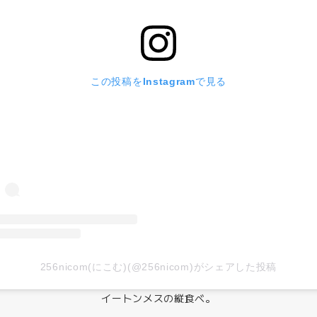
この投稿をInstagramで見る
256nicom(にこむ)(@256nicom)がシェアした投稿
イートンメスの縦食べ。