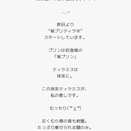
𓂃𓈒𓏸
昨日より
“桜プリティラ🌸”
スタートしています。
プリンは初登場の
「桜プリン」
ティラミスは
抹茶に。
この抹茶ティラミスが、
私の推しです。
むっちり( ͡° ͜ʖ ͡°)
おくむら様の苺も終盤。
たっぷり乗せられる間のみ。