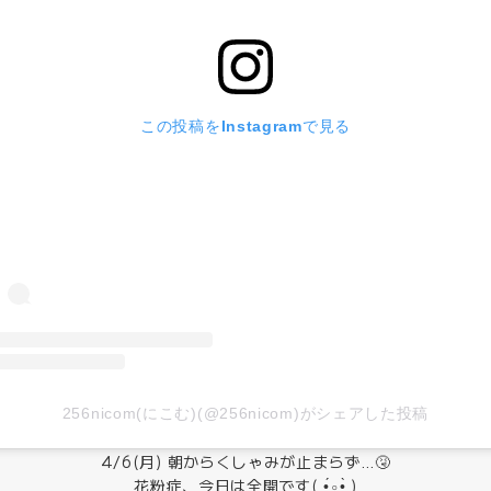
この投稿をInstagramで見る
256nicom(にこむ)(@256nicom)がシェアした投稿
4/6(月) 朝からくしゃみが止まらず…🤧
花粉症、今日は全開です( •́⍛︎•̀ )