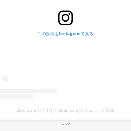
この投稿をInstagramで見る
256nicom(にこむ)(@256nicom)がシェアした投稿
𓂃𓈒𓏸