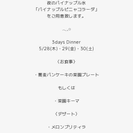
夜のパイナップル氷
「パイナップルピニャコラーダ」
をご用意致します。
𓂃𓈒𓏸
3days Dinner
5/28(木)・29(金)・30(土)
〈お食事〉
・蕎麦パンケーキの菜園プレート
もしくは
・菜園キーマ
〈デザート〉
・メロンプリティラ