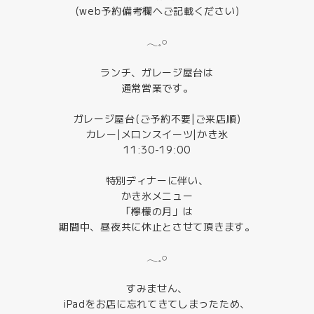
(web予約備考欄へご記載ください)
𓂃𓈒𓏸
ランチ、ガレージ屋台は
通常営業です。
ガレージ屋台(ご予約不要|ご来店順)
カレー|メロンスイーツ|かき氷
11:30-19:00
特別ディナーに伴い、
かき氷メニュー
「檸檬の月」は
期間中、昼夜共に休止とさせて頂きます。
𓂃𓈒𓏸
すみません、
iPadをお店に忘れてきてしまったため、