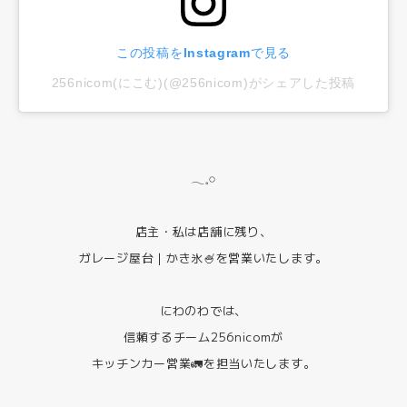
この投稿をInstagramで見る
256nicom(にこむ)(@256nicom)がシェアした投稿
𓂃𓈒𓏸
店主・私は店舗に残り、
ガレージ屋台｜かき氷🍧を営業いたします。
にわのわでは、
信頼するチーム256nicomが
キッチンカー営業🚛を担当いたします。