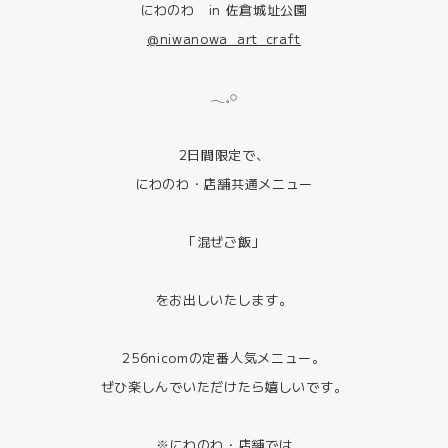
にわのわ in 佐倉城址公園
@niwanowa_art_craft
𓂃𓈒𓏸
2日間限定で、
にわのわ・店舗共通メニュー
「混ぜご飯」
をお出しいたします。
256nicomの定番人気メニュー。
ぜひ楽しんでいただけたら嬉しいです。
※にわのわ・店舗では