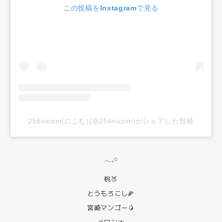
この投稿をInstagramで見る
256nicom(にこむ)(@256nicom)がシェアした投稿
𓂃𓈒𓏸
桃🍑
とうもろこし🌽
宮崎マンゴー🥭
メロン🍈