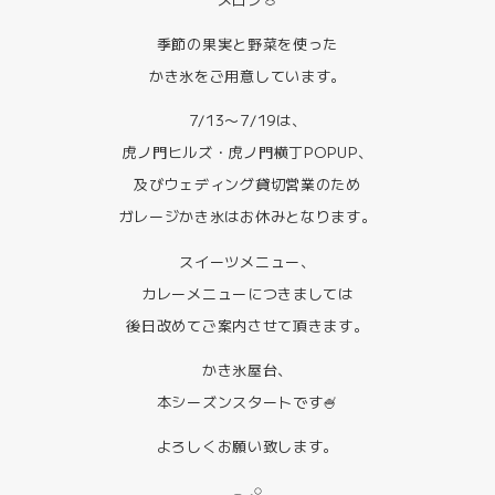
季節の果実と野菜を使った
かき氷をご用意しています。
7/13〜7/19は、
虎ノ門ヒルズ・虎ノ門横丁POPUP、
及びウェディング貸切営業のため
ガレージかき氷はお休みとなります。
スイーツメニュー、
カレーメニューにつきましては
後日改めてご案内させて頂きます。
かき氷屋台、
本シーズンスタートです🍧
よろしくお願い致します。
𓂃𓈒𓏸