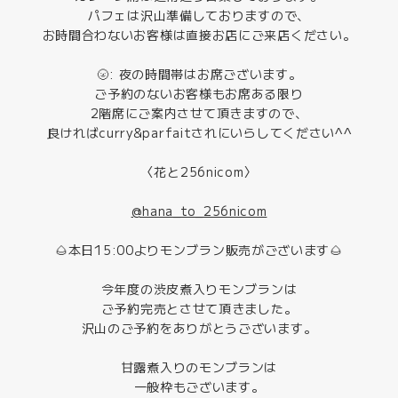
パフェは沢山準備しておりますので、
お時間合わないお客様は直接お店にご来店ください。
🌝: 夜の時間帯はお席ございます。
ご予約のないお客様もお席ある限り
2階席にご案内させて頂きますので、
良ければcurry&parfaitされにいらしてください^^
〈花と256nicom〉
@hana_to_256nicom
🌰本日15:00よりモンブラン販売がございます🌰
今年度の渋皮煮入りモンブランは
ご予約完売とさせて頂きました。
沢山のご予約をありがとうございます。
甘露煮入りのモンブランは
一般枠もございます。