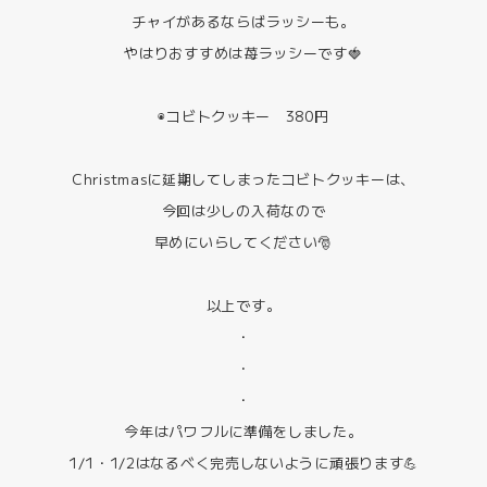
チャイがあるならばラッシーも。
やはりおすすめは苺ラッシーです🍓
◉コビトクッキー 380円
Christmasに延期してしまったコビトクッキーは、
今回は少しの入荷なので
早めにいらしてください🎅
以上です。
・
・
・
今年はパワフルに準備をしました。
1/1・1/2はなるべく完売しないように頑張ります💪