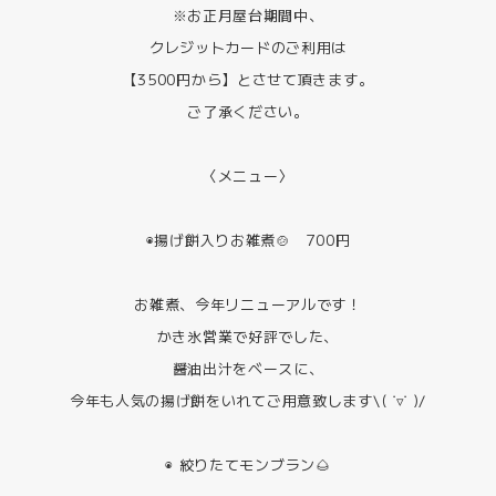
※お正月屋台期間中、
クレジットカードのご利用は
【3500円から】とさせて頂きます。
ご了承ください。
〈メニュー〉
◉揚げ餅入りお雑煮🍲 700円
お雑煮、今年リニューアルです！
かき氷営業で好評でした、
醤油出汁をベースに、
今年も人気の揚げ餅をいれてご用意致します\( ˙▿︎˙ )/
◉ 絞りたてモンブラン🌰