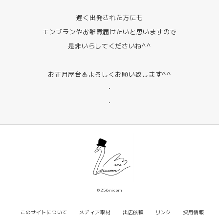
遅く出発された方にも
モンブランやお雑煮届けたいと思いますので
是非いらしてくださいね^^
お正月屋台🎍よろしくお願い致します^^
・
・
©256nicom
このサイトについて
メディア取材
出店依頼
リンク
採用情報