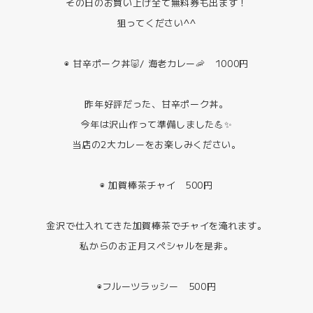
その日のお買い上げ全て無料券も出ます！
狙ってください^^
◉ 甘辛ポーク丼🐷/ 海老カレー🦐 1000円
昨年好評だった、甘辛ポーク丼。
今年は沢山作って準備しました💪✨
当店の2大カレーをお楽しみください。
◉ 加賀棒茶チャイ 500円
金沢で仕入れてきた加賀棒茶でチャイを淹れます。
私からのお正月スペシャルを是非。
◉フルーツラッシー 500円