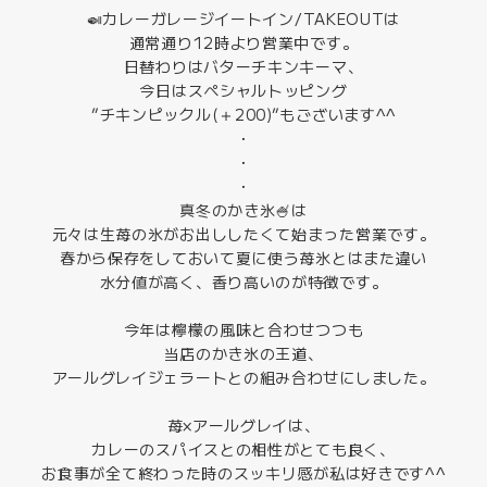
🍛カレーガレージイートイン/TAKEOUTは
通常通り12時より営業中です。
日替わりはバターチキンキーマ、
今日はスペシャルトッピング
”チキンピックル(＋200)”もございます^^
・
・
・
真冬のかき氷🍧は
元々は生苺の氷がお出ししたくて始まった営業です。
春から保存をしておいて夏に使う苺氷とはまた違い
水分値が高く、香り高いのが特徴です。
今年は檸檬の風味と合わせつつも
当店のかき氷の王道、
アールグレイジェラートとの組み合わせにしました。
苺×アールグレイは、
カレーのスパイスとの相性がとても良く、
お食事が全て終わった時のスッキリ感が私は好きです^^