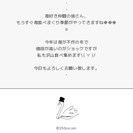
・
・
苺好き仲間の皆さん、
もうすぐ苺食べまくり季節がやってきますね🍓🍓🍓
☺️
今年は苺が不作の年で
値段が高いのがショックですが
私も沢山食べ集めます\( ˙▿︎˙ )/
今日もよろしくお願い致します。
・
©256nicom