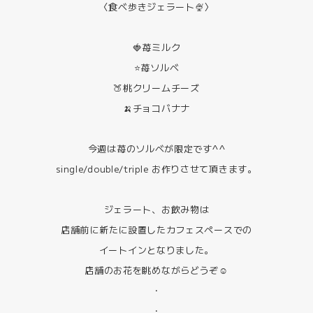
〈食べ歩きジェラート🍨〉
🍓苺ミルク
⭐️苺ソルベ
🍑桃クリームチーズ
🍌チョコバナナ
今週は苺のソルベが限定です^^
single/double/triple お作りさせて頂きます。
ジェラート、お飲み物は
店舗前に新たに設置したカフェスペースでの
イートインとなりました。
店舗のお花を眺めながらどうぞ☺️
・
・